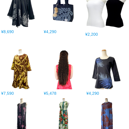
¥8,690
¥4,290
¥2,200
¥7,590
¥5,478
¥4,290