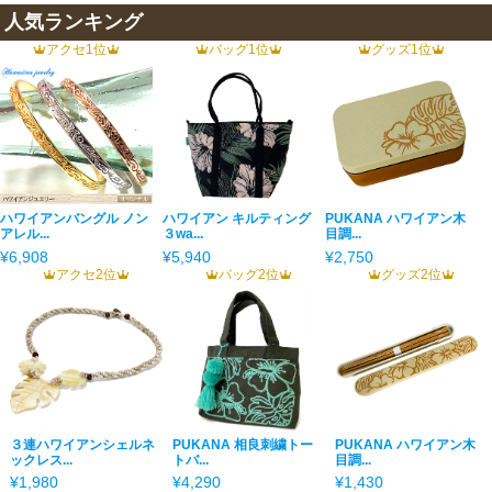
人気ランキング
アクセ1位
バッグ1位
グッズ1位
ハワイアンバングル ノン
ハワイアン キルティング
PUKANA ハワイアン木
アレル...
３wa...
目調...
¥6,908
¥5,940
¥2,750
アクセ2位
バッグ2位
グッズ2位
３連ハワイアンシェルネ
PUKANA 相良刺繍トー
PUKANA ハワイアン木
ックレス...
トバ...
目調...
¥1,980
¥4,290
¥1,430