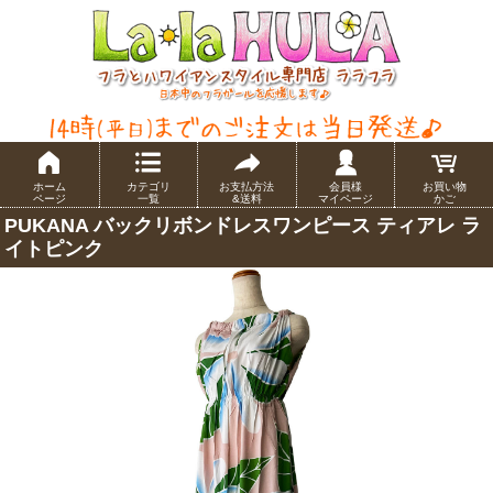
ホーム
カテゴリ
お支払方法
会員様
お買い物
ページ
一覧
&送料
マイページ
かご
PUKANA バックリボンドレスワンピース ティアレ ラ
イトピンク