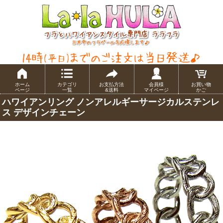
ホーム
カテゴリ
お支払方法
会員様
お買い物
ページ
一覧
&送料
マイページ
かご
ハワイアンリング ノンアレルギーサージカルステンレ
ス デザインチェーン