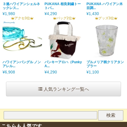
３連ハワイアンシェルネ
PUKANA 相良刺繍トー
PUKANA ハワイアン木
ックレス...
トバ...
目調...
¥1,980
¥4,290
¥1,430
アクセ3位
バッグ2位
グッズ3位
ハワイアンバングル ノン
パンキーアロハ（Punky
プルメリア柄クリアタン
アレル...
A...
ブラー
¥6,908
¥4,290
¥1,100
人気ランキング一覧へ
こちらも人気です