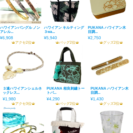
ハワイアンバングル ノン
ハワイアン キルティング
PUKANA ハワイアン木
アレル...
３wa...
目調...
¥6,908
¥5,940
¥2,750
アクセ2位
バッグ2位
グッズ2位
３連ハワイアンシェルネ
PUKANA 相良刺繍トー
PUKANA ハワイアン木
ックレス...
トバ...
目調...
¥1,980
¥4,290
¥1,430
アクセ3位
バッグ2位
グッズ3位