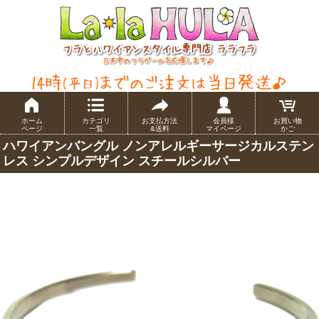
ホーム
カテゴリ
お支払方法
会員様
お買い物
ページ
一覧
&送料
マイページ
かご
ハワイアンバングル ノンアレルギーサージカルステン
レス シンプルデザイン スチールシルバー