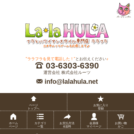
"ララフラを見て電話した！"
とお伝えください
♪
03-6303-6390
運営会社 株式会社ルーツ
info@lalahula.net
ページ
お気に入り
トップへ
登録
ホーム
カテゴリ
お支払方法
会員様
お買い物
ページ
一覧
&送料
マイページ
かご