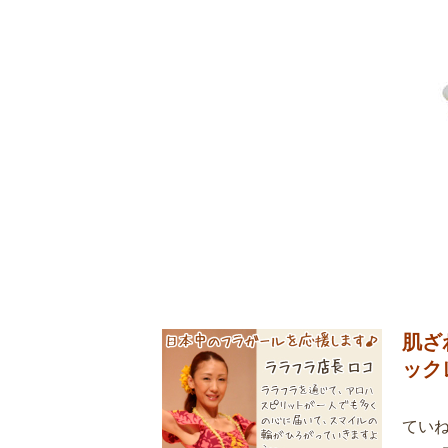
肌ざ
ック
てい