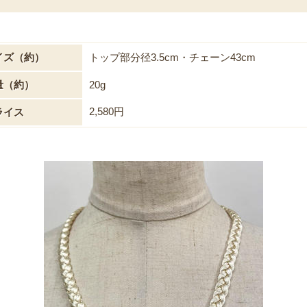
イズ（約）
トップ部分径3.5cm・チェーン43cm
量（約）
20g
2,580円
ライス