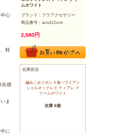
ムホワイト
を中心
ブランド：
フラアクセサリー
商品番号：acn412crm
2,580
円
り、軽
存在感
ていま
最中に