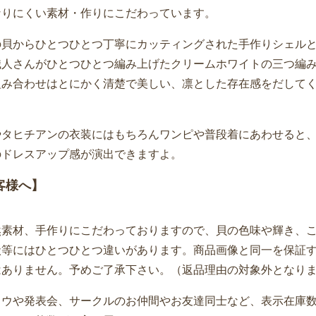
なりにくい素材・作りにこだわっています。
の貝からひとつひとつ丁寧にカッティングされた手作りシェル
職人さんがひとつひとつ編み上げたクリームホワイトの三つ編
組み合わせはとにかく清楚で美しい、凛とした存在感をだして
やタヒチアンの衣装にはもちろんワンピや普段着にあわせると、
のドレスアップ感が演出できますよ。
客様へ】
然素材、手作りにこだわっておりますので、貝の色味や輝き、
状等にはひとつひとつ違いがあります。商品画像と同一を保証
はありません。予めご了承下さい。（返品理由の対象外となり
ラウや発表会、サークルのお仲間やお友達同士など、表示在庫