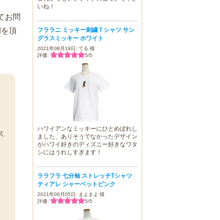
いね！
てお問
フララニ ミッキー刺繍Ｔシャツ サン
期を頂
グラスミッキー ホワイト
2021年08月19日: てる 様
評価:
5
/
5
ッ
ハワイアンなミッキーにひとめぼれし
ス
ました、ありそうでなかったデザイン
がハワイ好きのディズニー好きなワタ
に
シにはうれしすぎます！
ララフラ 七分袖 ストレッチTシャツ
ジ
ティアレ シャーベットピンク
2021年06月05日: まよまよ 様
あ
評価:
5
/
5