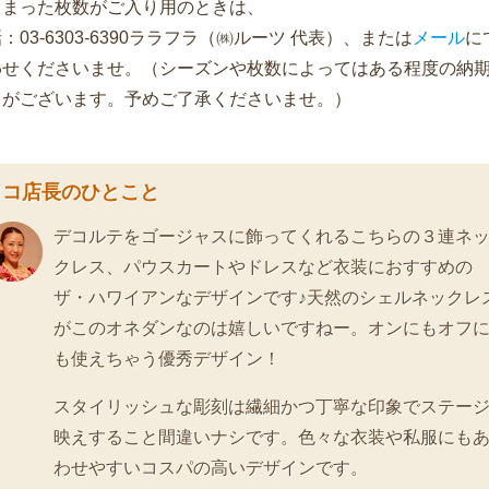
とまった枚数がご入り用のときは、
話：
03-6303-6390
ララフラ
（㈱ルーツ 代表）、または
メール
に
わせくださいませ。（シーズンや枚数によってはある程度の納
とがございます。予めご了承くださいませ。）
ロコ店長のひとこと
デコルテをゴージャスに飾ってくれるこちらの３連ネ
クレス、パウスカートやドレスなど衣装におすすめの
ザ・ハワイアンなデザインです♪天然のシェルネックレ
がこのオネダンなのは嬉しいですねー。オンにもオフ
も使えちゃう優秀デザイン！
スタイリッシュな彫刻は繊細かつ丁寧な印象でステー
映えすること間違いナシです。色々な衣装や私服にも
わせやすいコスパの高いデザインです。