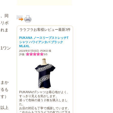
と、同
みリボ
ララフラお客様レビュー最新3件
くれま
PUKANA ノースリーブストレッチT
シャツ ハワイアンタパ ブラック
ML&XL
1ワン
2024年07月03日: POKO 様
評価:
5
/
5
こまか
するも
PUKANAのTシャツは着心地がよく、
すっきり見える気がします。
ます）
迷って色味の違う２枚を購入しまし
た。
数以上
お店の対応も丁寧で感謝しています。
これからもフラライフの友でいて下さ