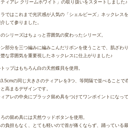
「ティアレ クリームホワイト」の取り扱いをスタートしました♪
フラではこれまで光沢感が人気の「シェルビーズ」ネックレス
紹介して参りました。
らのシリーズはちょっと雰囲気の変わったシリーズ。
ーン部分を三つ編みに編みこんだリボンを使うことで、肌ざわ
清楚な雰囲気を重要視したネックレスに仕上がりました♪
ルトップはもちろん白の天然蝶貝を使用。
3.5cmの同じ大きさのティアレを3つ、等間隔で並べることで
ンと高まるデザインです。
ティアレの中央にブラック留め具をつけてワンポイントになっ
しろの留め具には天然ウッドボタンを使用。
への負担もなく、とても軽いので首が痛くならず、踊っている