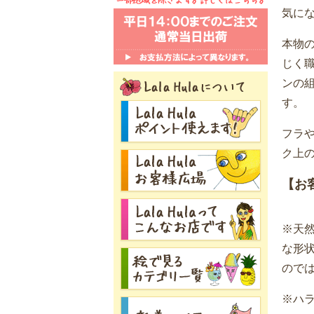
気に
本物
じく
ンの
す。
フラ
ク上
【お
※天
な形
ので
※ハ