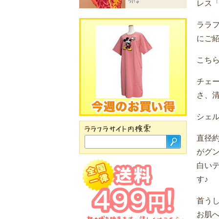
レス
ララ
にご
こち
チェ
さ、
シェ
直径約
がグ
白い
す♪
首う
お肌