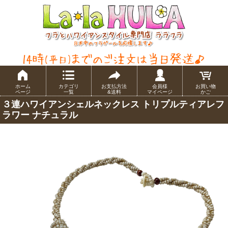
ホーム
カテゴリ
お支払方法
会員様
お買い物
ページ
一覧
&送料
マイページ
かご
３連ハワイアンシェルネックレス トリプルティアレフ
ラワー ナチュラル