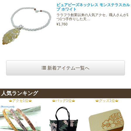
ピュアビーズネックレス モンステラスカル
プ ホワイト
ララフラ創業以来の人気アクセ、職人さんが1
つ1つ手作りした天…
¥1,760
新着アイテム一覧へ
人気ランキング
アクセ1位
バッグ1位
グッズ1位