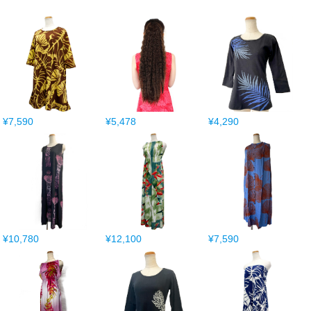
¥7,590
¥5,478
¥4,290
¥10,780
¥12,100
¥7,590