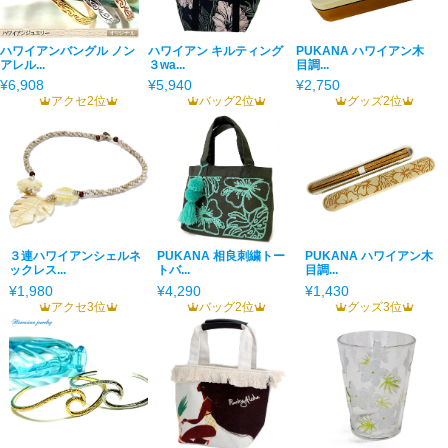
ハワイアンバングル ノン
ハワイアン キルティング
PUKANA ハワイアン木
アレル...
３wa...
目調...
¥6,908
¥5,940
¥2,750
アクセ2位
バッグ2位
グッズ2位
３連ハワイアンシェルネ
PUKANA 相良刺繍トー
PUKANA ハワイアン木
ックレス...
トバ...
目調...
¥1,980
¥4,290
¥1,430
アクセ3位
バッグ2位
グッズ3位