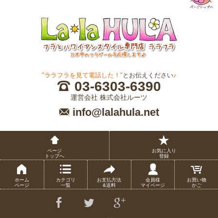
"ララフラを見て電話した！"
とお伝えください
♪
03-6303-6390
運営会社 株式会社ルーツ
info@lalahula.net
ページ
お気に入り
トップへ
登録
ホーム
カテゴリ
お支払方法
会員様
お買い物
ページ
一覧
&送料
マイページ
かご