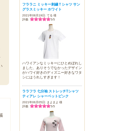
ー
フララニ ミッキー刺繍Ｔシャツ サン
グラスミッキー ホワイト
イ
2021年08月19日: てる 様
評価:
5
/
5
も
せ
で
ハワイアンなミッキーにひとめぼれし
い
ました、ありそうでなかったデザイン
がハワイ好きのディズニー好きなワタ
シにはうれしすぎます！
ララフラ 七分袖 ストレッチTシャツ
ティアレ シャーベットピンク
2021年06月05日: まよまよ 様
評価:
5
/
5
幅