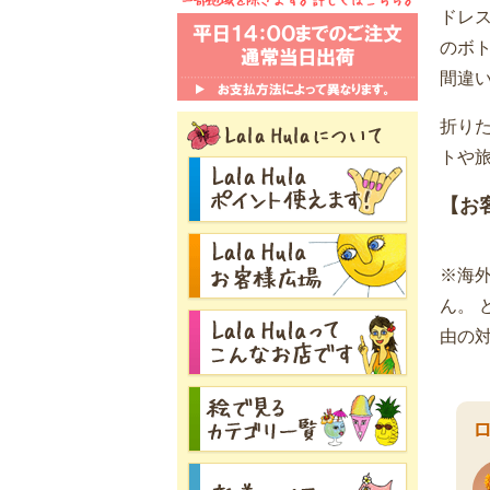
ドレ
のボ
間違
折り
トや旅
【お
※海
ん。
由の