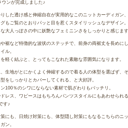
ラウンが完成しました♪
かりした透け感と伸縮自在が実用的なこのニットカーディガン
ングもご覧のとおりパッと目を惹くスタイリッシュなデザイン
クな大人っぽさの中に妖艶なフェミニンさをしっかりと感じま
袖や裾など特徴的な波状のステッチで、前身の両裾丈を長めに
タイル。
ソを軽く結ぶと、とってもこなれた素敵な雰囲気になります。
上、生地がとにかくよく伸縮するので着る人の体型を選ばず、
体型をしっかりとカバーしてくれる、と大好評。
ン100％のシワにならない素材で肌ざわりもバッチリ。
やドレス、ワピースはもちろんパンツスタイルにもあわせられ
です♪
対策にも、日焼け対策にも、体型隠し対策にもなるこちらのニ
ィガン。