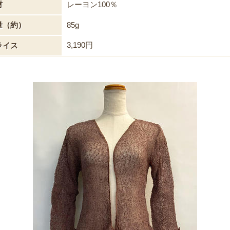
材
レーヨン100％
量（約）
85g
3,190円
ライス