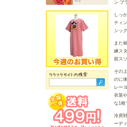
ン ブ
しっ
ティ
シッ
また
練ス
前ス
その
のに
レーヨ
衣装
な1枚
冷房
ーデ