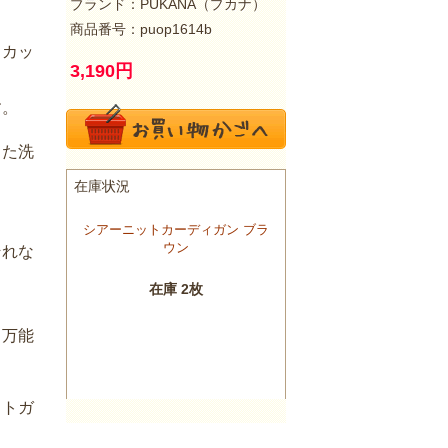
ブランド：
PUKANA（プカナ）
商品番号：puop1614b
、カッ
3,190
円
。
す。
した洗
それな
る万能
ットガ