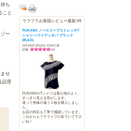
手持ち
ること
ララフラお客様レビュー最新3件
PUKANA ノースリーブストレッチT
リゾー
シャツ ハワイアンタパ ブラック
ML&XL
2024年07月03日: POKO 様
評価:
5
/
5
得ませ
返品理
PUKANAのTシャツは着心地がよく、
すっきり見える気がします。
迷って色味の違う２枚を購入しまし
た。
お店の対応も丁寧で感謝しています。
これからもフラライフの友でいて下さ
いね！
ま