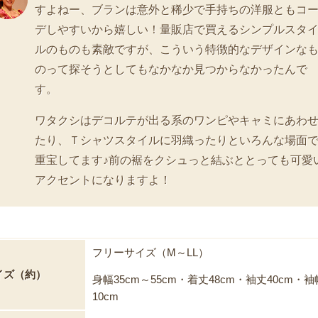
すよねー、ブランは意外と稀少で手持ちの洋服ともコ
デしやすいから嬉しい！量販店で買えるシンプルスタ
ルのものも素敵ですが、こういう特徴的なデザインな
のって探そうとしてもなかなか見つからなかったんで
す。
ワタクシはデコルテが出る系のワンピやキャミにあわ
たり、Ｔシャツスタイルに羽織ったりといろんな場面
重宝してます♪前の裾をクシュっと結ぶととっても可愛
アクセントになりますよ！
フリーサイズ（M～LL）
イズ（約）
身幅35cm～55cm・着丈48cm・袖丈40cm・袖
10cm