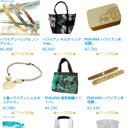
ハワイアンバングル ノン
ハワイアン キルティング
PUKANA ハワイアン木
アレル...
３wa...
目調...
¥6,908
¥5,940
¥2,750
アクセ2位
バッグ2位
グッズ2位
３連ハワイアンシェルネ
PUKANA 相良刺繍トー
PUKANA ハワイアン木
ックレス...
トバ...
目調...
¥1,980
¥4,290
¥1,430
アクセ3位
バッグ2位
グッズ3位