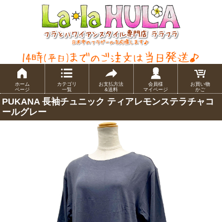
ホーム
カテゴリ
お支払方法
会員様
お買い物
ページ
一覧
&送料
マイページ
かご
PUKANA 長袖チュニック ティアレモンステラチャコ
ールグレー