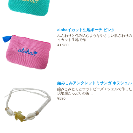
alohaイカット生地ポーチ ピンク
ふんわりと包み込むようなやさしい肌ざわりの
イカット生地で作…
¥1,980
編みこみアンクレットミサンガ ホヌシェル
編みこみヒモとウッドビーズ＋シェルで作った
現地感たっぷりの編…
¥580