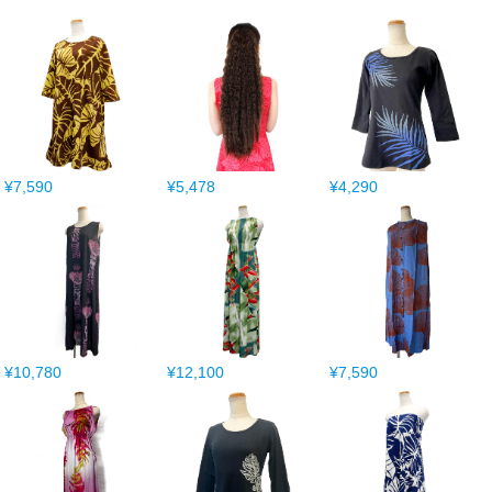
¥7,590
¥5,478
¥4,290
¥10,780
¥12,100
¥7,590