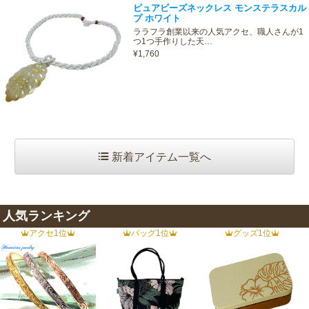
ピュアビーズネックレス モンステラスカル
プ ホワイト
ララフラ創業以来の人気アクセ、職人さんが1
つ1つ手作りした天…
¥1,760
新着アイテム一覧へ
人気ランキング
アクセ1位
バッグ1位
グッズ1位