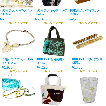
ハワイアンバングル ノン
ハワイアン キルティング
PUKANA ハワイアン木
アレル...
３wa...
目調...
¥6,908
¥5,940
¥2,750
アクセ2位
バッグ2位
グッズ2位
３連ハワイアンシェルネ
PUKANA 相良刺繍トー
PUKANA ハワイアン木
ックレス...
トバ...
目調...
¥1,980
¥4,290
¥1,430
アクセ3位
バッグ2位
グッズ3位