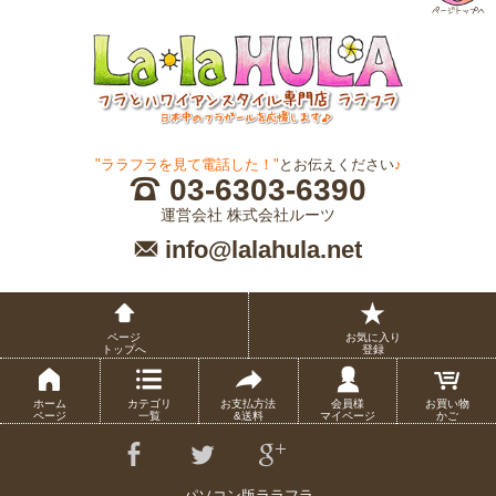
"ララフラを見て電話した！"
とお伝えください
♪
03-6303-6390
運営会社 株式会社ルーツ
info@lalahula.net
ページ
お気に入り
トップへ
登録
ホーム
カテゴリ
お支払方法
会員様
お買い物
ページ
一覧
&送料
マイページ
かご
パソコン版ララフラ