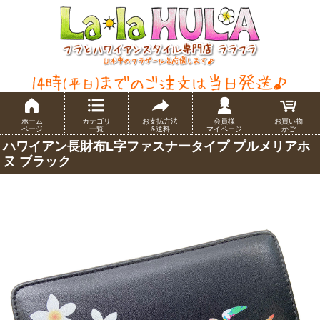
ホーム
カテゴリ
お支払方法
会員様
お買い物
ページ
一覧
&送料
マイページ
かご
ハワイアン長財布L字ファスナータイプ プルメリアホ
ヌ ブラック