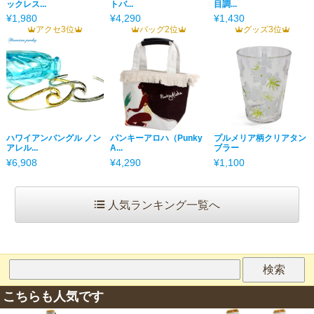
ックレス...
トバ...
目調...
¥1,980
¥4,290
¥1,430
アクセ3位
バッグ2位
グッズ3位
ハワイアンバングル ノン
パンキーアロハ（Punky
プルメリア柄クリアタン
アレル...
A...
ブラー
¥6,908
¥4,290
¥1,100
人気ランキング一覧へ
こちらも人気です