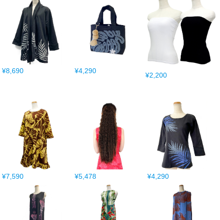
¥8,690
¥4,290
¥2,200
¥7,590
¥5,478
¥4,290