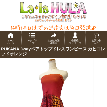
ホーム
カテゴリ
お支払方法
会員様
お買い物
ページ
一覧
&送料
マイページ
かご
PUKANA 3wayベアトップドレスワンピース カヒコレ
ッドオレンジ