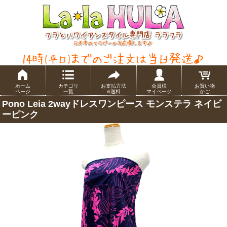
ホーム
カテゴリ
お支払方法
会員様
お買い物
ページ
一覧
&送料
マイページ
かご
Pono Leia 2wayドレスワンピース モンステラ ネイビ
ーピンク