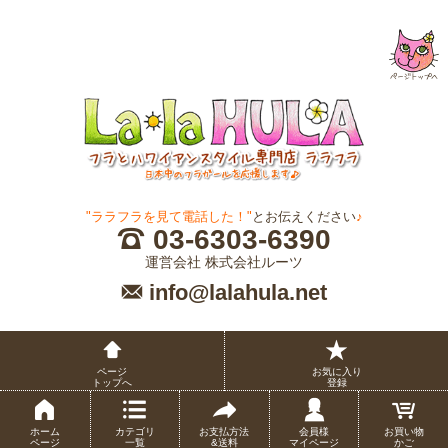
"ララフラを見て電話した！"
とお伝えください
♪
03-6303-6390
運営会社 株式会社ルーツ
info@lalahula.net
ページ
お気に入り
トップへ
登録
ホーム
カテゴリ
お支払方法
会員様
お買い物
ページ
一覧
&送料
マイページ
かご