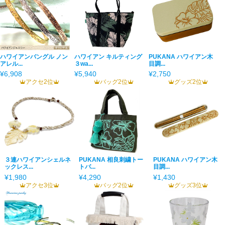
ハワイアンバングル ノン
ハワイアン キルティング
PUKANA ハワイアン木
アレル...
３wa...
目調...
¥6,908
¥5,940
¥2,750
アクセ2位
バッグ2位
グッズ2位
３連ハワイアンシェルネ
PUKANA 相良刺繍トー
PUKANA ハワイアン木
ックレス...
トバ...
目調...
¥1,980
¥4,290
¥1,430
アクセ3位
バッグ2位
グッズ3位