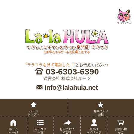
"ララフラを見て電話した！"
とお伝えください
♪
03-6303-6390
運営会社 株式会社ルーツ
info@lalahula.net
ページ
お気に入り
トップへ
登録
ホーム
カテゴリ
お支払方法
会員様
お買い物
ページ
一覧
&送料
マイページ
かご