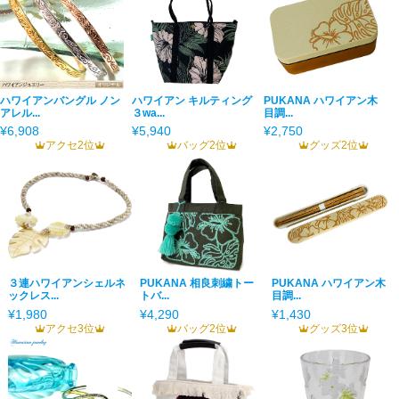
ハワイアンバングル ノン
ハワイアン キルティング
PUKANA ハワイアン木
アレル...
３wa...
目調...
¥6,908
¥5,940
¥2,750
アクセ2位
バッグ2位
グッズ2位
３連ハワイアンシェルネ
PUKANA 相良刺繍トー
PUKANA ハワイアン木
ックレス...
トバ...
目調...
¥1,980
¥4,290
¥1,430
アクセ3位
バッグ2位
グッズ3位