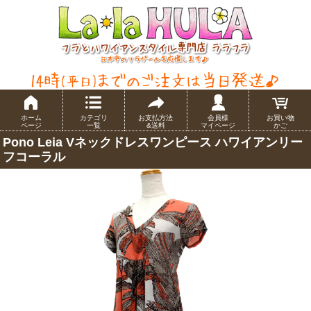
ホーム
カテゴリ
お支払方法
会員様
お買い物
ページ
一覧
&送料
マイページ
かご
Pono Leia Vネックドレスワンピース ハワイアンリー
フコーラル