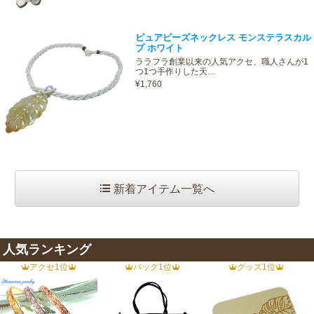
ピュアビーズネックレス モンステラスカル
プ ホワイト
ララフラ創業以来の人気アクセ、職人さんが1
つ1つ手作りした天…
¥1,760
新着アイテム一覧へ
人気ランキング
アクセ1位
バッグ1位
グッズ1位