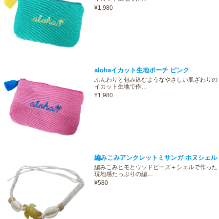
¥1,980
alohaイカット生地ポーチ ピンク
ふんわりと包み込むようなやさしい肌ざわりの
イカット生地で作…
¥1,980
編みこみアンクレットミサンガ ホヌシェル
編みこみヒモとウッドビーズ＋シェルで作った
現地感たっぷりの編…
¥580