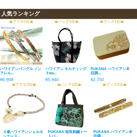
人気ランキング
アクセ1位
バッグ1位
グッズ1位
ハワイアンバングル ノン
ハワイアン キルティング
PUKANA ハワイアン木
アレル...
３wa...
目調...
¥6,908
¥5,940
¥2,750
アクセ2位
バッグ2位
グッズ2位
３連ハワイアンシェルネ
PUKANA 相良刺繍トー
PUKANA ハワイアン木
ックレス...
トバ...
目調...