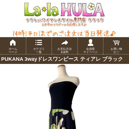
ホーム
カテゴリ
お支払方法
会員様
お買い物
ページ
一覧
&送料
マイページ
かご
PUKANA 3wayドレスワンピース ティアレ ブラック