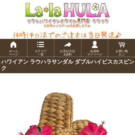
ホーム
カテゴリ
お支払方法
会員様
お買い物
ページ
一覧
&送料
マイページ
かご
ハワイアン ラウハラサンダル ダブルハイビスカスピン
ク