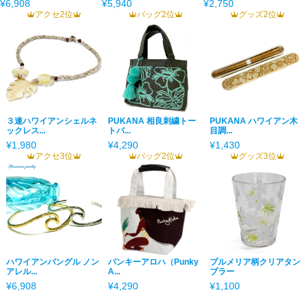
¥6,908
¥5,940
¥2,750
アクセ2位
バッグ2位
グッズ2位
３連ハワイアンシェルネ
PUKANA 相良刺繍トー
PUKANA ハワイアン木
ックレス...
トバ...
目調...
¥1,980
¥4,290
¥1,430
アクセ3位
バッグ2位
グッズ3位
ハワイアンバングル ノン
パンキーアロハ（Punky
プルメリア柄クリアタン
アレル...
A...
ブラー
¥6,908
¥4,290
¥1,100