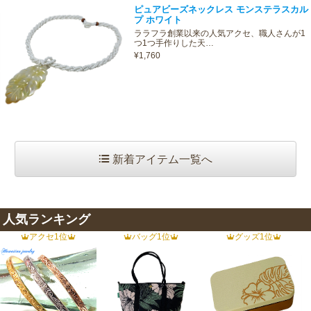
ピュアビーズネックレス モンステラスカル
プ ホワイト
ララフラ創業以来の人気アクセ、職人さんが1
つ1つ手作りした天…
¥1,760
新着アイテム一覧へ
人気ランキング
アクセ1位
バッグ1位
グッズ1位