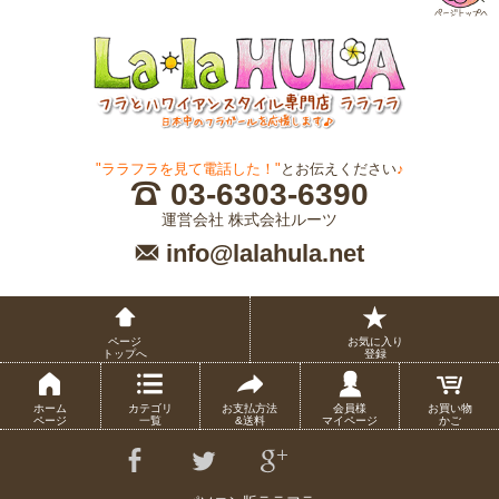
"ララフラを見て電話した！"
とお伝えください
♪
03-6303-6390
運営会社 株式会社ルーツ
info@lalahula.net
ページ
お気に入り
トップへ
登録
ホーム
カテゴリ
お支払方法
会員様
お買い物
ページ
一覧
&送料
マイページ
かご