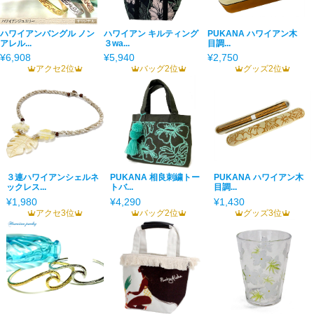
ハワイアンバングル ノン
ハワイアン キルティング
PUKANA ハワイアン木
アレル...
３wa...
目調...
¥6,908
¥5,940
¥2,750
アクセ2位
バッグ2位
グッズ2位
３連ハワイアンシェルネ
PUKANA 相良刺繍トー
PUKANA ハワイアン木
ックレス...
トバ...
目調...
¥1,980
¥4,290
¥1,430
アクセ3位
バッグ2位
グッズ3位