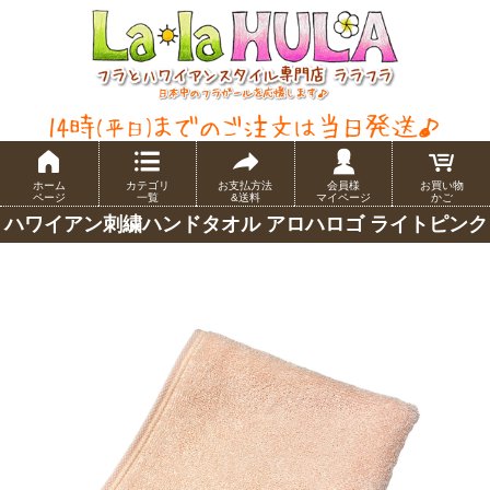
ホーム
カテゴリ
お支払方法
会員様
お買い物
ページ
一覧
&送料
マイページ
かご
ハワイアン刺繍ハンドタオル アロハロゴ ライトピンク