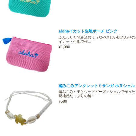
alohaイカット生地ポーチ ピンク
ふんわりと包み込むようなやさしい肌ざわりの
イカット生地で作…
¥1,980
編みこみアンクレットミサンガ ホヌシェル
編みこみヒモとウッドビーズ＋シェルで作った
現地感たっぷりの編…
¥580