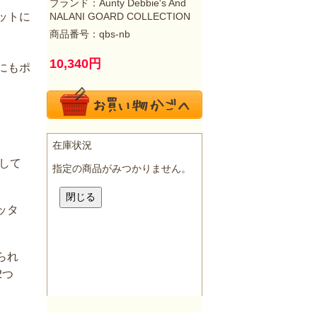
ブランド：
Aunty Debbie's And
ットに
NALANI GOARD COLLECTION
商品番号：qbs-nb
10,340
円
にもポ
して
ッタ
られ
2つ