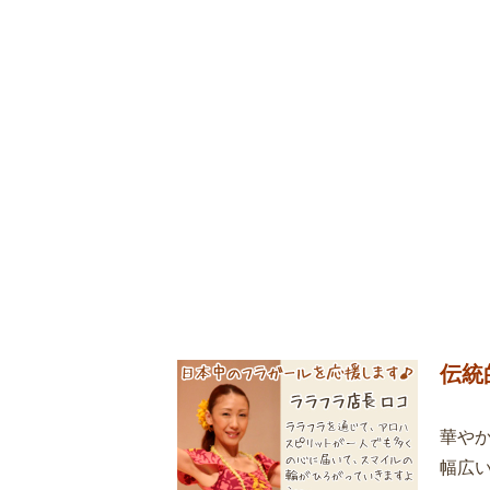
伝統
華や
幅広