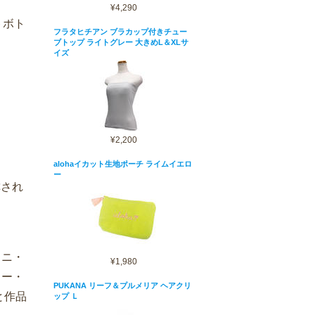
¥4,290
トボト
フラタヒチアン ブラカップ付きチュー
ブトップ ライトグレー 大きめL＆XLサ
イズ
¥2,200
alohaイカット生地ポーチ ライムイエロ
ー
称され
ラニ・
¥1,980
ィー・
PUKANA リーフ＆プルメリア ヘアクリ
と作品
ップ Ｌ