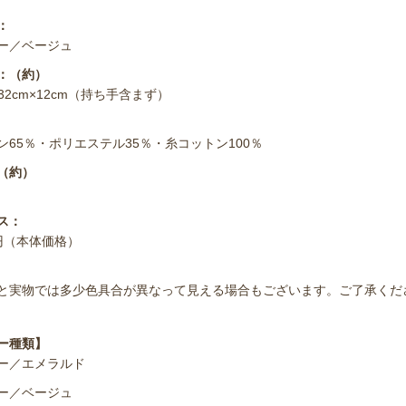
：
ー／ベージュ
：（約）
×32cm×12cm（持ち手含まず）
ン65％・ポリエステル35％・糸コットン100％
（約）
ス：
0円（本体価格）
と実物では多少色具合が異なって見える場合もございます。ご了承くだ
ー種類】
ー／エメラルド
ー／ベージュ