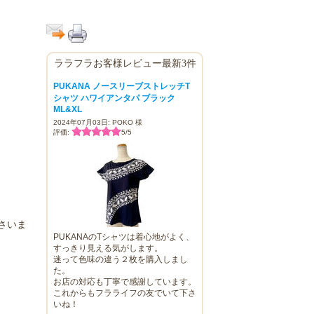
ララフラお客様レビュー最新3件
PUKANA ノースリーブストレッチT
シャツ ハワイアンタパ ブラック
ML&XL
2024年07月03日: POKO 様
評価:
5
/
5
さいま
PUKANAのTシャツは着心地がよく、
すっきり見える気がします。
迷って色味の違う２枚を購入しまし
た。
お店の対応も丁寧で感謝しています。
これからもフラライフの友でいて下さ
いね！