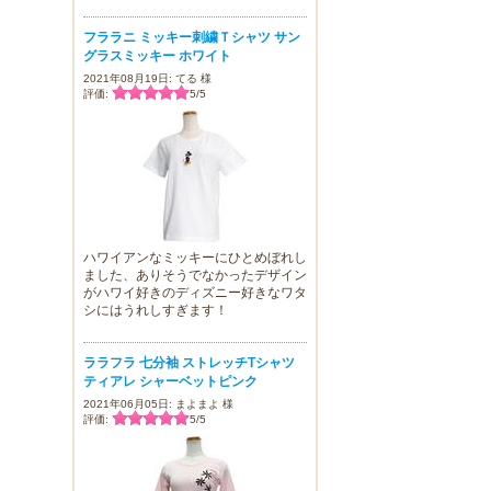
フララニ ミッキー刺繍Ｔシャツ サン
グラスミッキー ホワイト
2021年08月19日: てる 様
評価:
5
/
5
ハワイアンなミッキーにひとめぼれし
ました、ありそうでなかったデザイン
がハワイ好きのディズニー好きなワタ
シにはうれしすぎます！
ララフラ 七分袖 ストレッチTシャツ
ティアレ シャーベットピンク
2021年06月05日: まよまよ 様
評価:
5
/
5