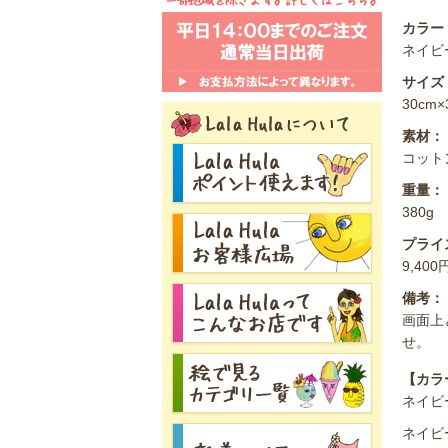
カラー
ネイビ
サイズ
30cm
素材：
コット
重量：
380g
プライ
9,40
備考：
画面上
せ。
【カラ
ネイビ
ネイビ