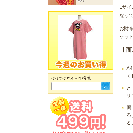
Lサ
なっ
お財
ケッ
【 商
A
く
と
リ
開
る
と