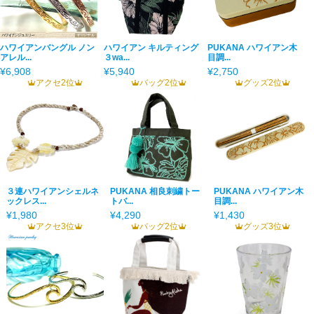
ハワイアンバングル ノン
ハワイアン キルティング
PUKANA ハワイアン木
アレル...
３wa...
目調...
¥6,908
¥5,940
¥2,750
アクセ2位
バッグ2位
グッズ2位
３連ハワイアンシェルネ
PUKANA 相良刺繍トー
PUKANA ハワイアン木
ックレス...
トバ...
目調...
¥1,980
¥4,290
¥1,430
アクセ3位
バッグ2位
グッズ3位