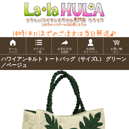
ホーム
カテゴリ
お支払方法
会員様
お買い物
ページ
一覧
&送料
マイページ
かご
ハワイアンキルト トートバッグ（サイズL） グリーン
／ベージュ