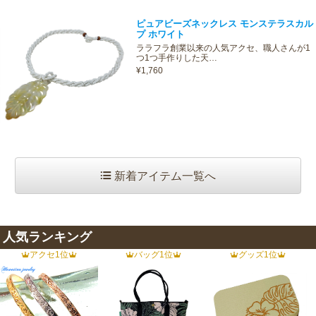
ピュアビーズネックレス モンステラスカル
プ ホワイト
ララフラ創業以来の人気アクセ、職人さんが1
つ1つ手作りした天…
¥1,760
新着アイテム一覧へ
人気ランキング
アクセ1位
バッグ1位
グッズ1位