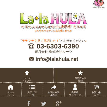
"ララフラを見て電話した！"
とお伝えください
♪
03-6303-6390
運営会社 株式会社ルーツ
info@lalahula.net
ページ
お気に入り
トップへ
登録
ホーム
カテゴリ
お支払方法
会員様
お買い物
ページ
一覧
&送料
マイページ
かご