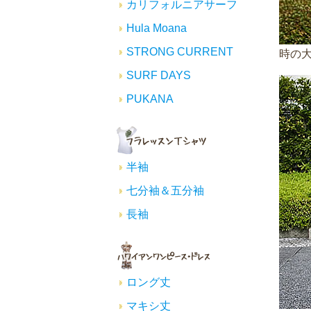
カリフォルニアサーフ
Hula Moana
STRONG CURRENT
時の
SURF DAYS
PUKANA
半袖
七分袖＆五分袖
長袖
ロング丈
マキシ丈