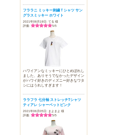
フララニ ミッキー刺繍Ｔシャツ サン
グラスミッキー ホワイト
2021年08月19日: てる 様
評価:
5
/
5
ハワイアンなミッキーにひとめぼれし
ました、ありそうでなかったデザイン
がハワイ好きのディズニー好きなワタ
シにはうれしすぎます！
ララフラ 七分袖 ストレッチTシャツ
ティアレ シャーベットピンク
2021年06月05日: まよまよ 様
評価:
5
/
5