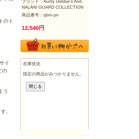
ブランド：
Aunty Debbie's And
NALANI GOARD COLLECTION
商品番号：qbm-pn
トのト
12,540
円
サイ
どの
よう
ます。