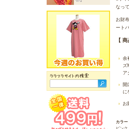
なっ
お財
ート
【 商
余
ズ
ア
開
に
お
カラー
ピンク