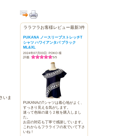
ララフラお客様レビュー最新3件
PUKANA ノースリーブストレッチT
シャツ ハワイアンタパ ブラック
ML&XL
2024年07月03日: POKO 様
評価:
5
/
5
さいま
PUKANAのTシャツは着心地がよく、
すっきり見える気がします。
迷って色味の違う２枚を購入しまし
た。
お店の対応も丁寧で感謝しています。
これからもフラライフの友でいて下さ
いね！