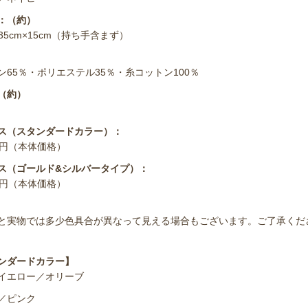
：（約）
×35cm×15cm（持ち手含まず）
ン65％・ポリエステル35％・糸コットン100％
（約）
ス（スタンダードカラー）：
00円（本体価格）
ス（ゴールド&シルバータイプ）：
00円（本体価格）
と実物では多少色具合が異なって見える場合もございます。ご了承くだ
ンダードカラー】
イエロー／オリーブ
／ピンク