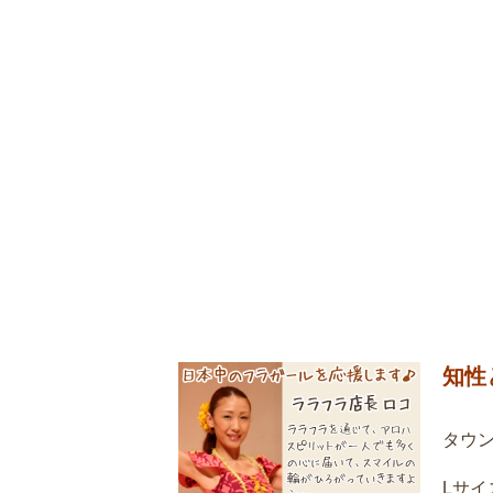
知性
タウ
Lサ