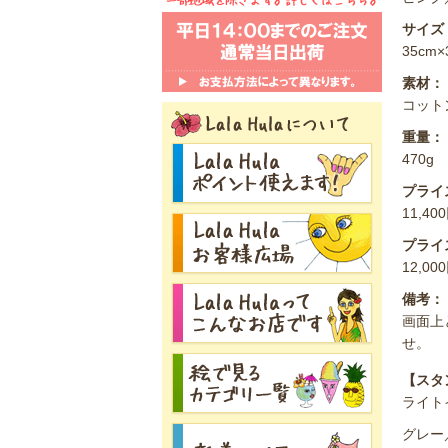
サイズ
35cm
素材：
コット
重量：
470g
プライ
11,4
プライ
12,0
備考：
画面上
せ。
【スタ
ライト
グレー