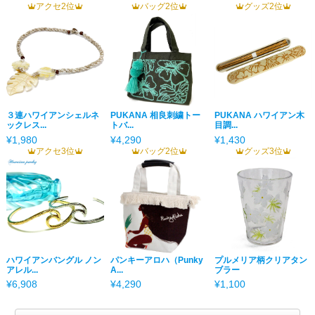
アクセ2位
バッグ2位
グッズ2位
３連ハワイアンシェルネ
PUKANA 相良刺繍トー
PUKANA ハワイアン木
ックレス...
トバ...
目調...
¥1,980
¥4,290
¥1,430
アクセ3位
バッグ2位
グッズ3位
ハワイアンバングル ノン
パンキーアロハ（Punky
プルメリア柄クリアタン
アレル...
A...
ブラー
¥6,908
¥4,290
¥1,100