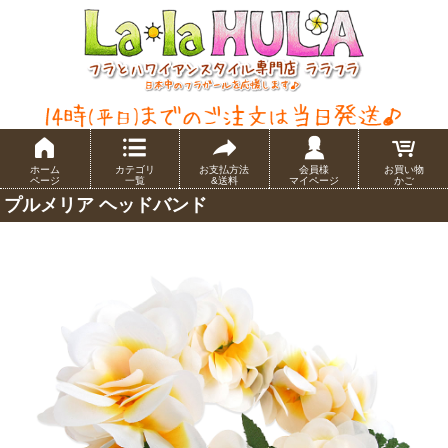
ホーム
カテゴリ
お支払方法
会員様
お買い物
ページ
一覧
&送料
マイページ
かご
プルメリア ヘッドバンド