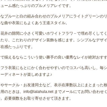
リューム感たっぷりのプルメリアレイです。
かなブルーと白の組み合わせのプルメリアにライトグリーンの
んな曲や衣装にもよくあう王道スタイル。
な花弁の隙間に小さく可愛いホワイトフラワ－で埋め尽くして
あたり、こだわりのデザイン装飾を感じます。シンプルなデザ
存在感たっぷりです。
なで揃えるならこういう使い勝手の良い優秀なレイが絶対おす
なフラ衣装にもとにかく合わせやすいのでコスパも高いし、毎
コーディネートが楽しめますよ♪
ウやサークル・お友達同士など、表示在庫数以上にまとまった
用のときは、info@lalahula.net までメールにてお問い合わせ
せ。必要個数をお取り寄せさせて頂きます。