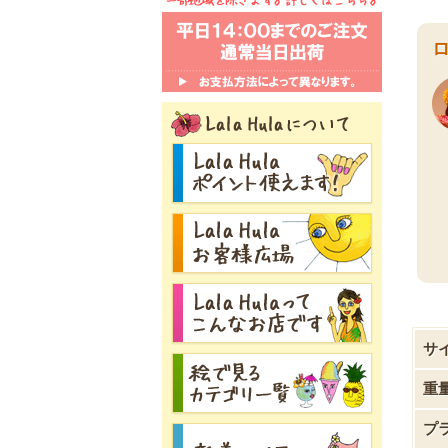
サ
重
プ