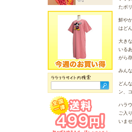
たボ
鮮や
はど
大き
いる
がら
みん
どん
ン、
ハラ
ご入り
いま