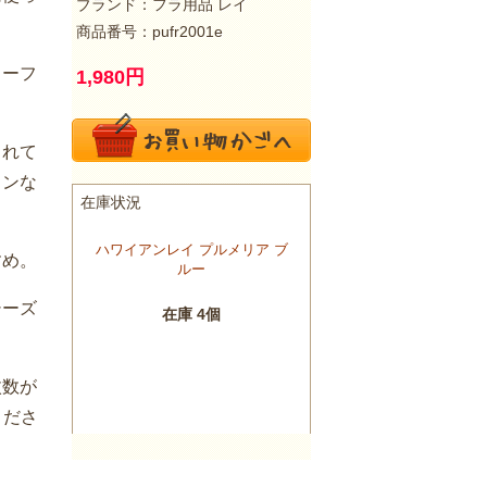
ブランド：
フラ用品 レイ
商品番号：pufr2001e
リーフ
1,980
円
くれて
インな
すめ。
シーズ
枚数が
くださ