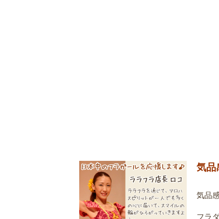
気品
気品
フラ