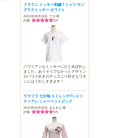
フララニ ミッキー刺繍Ｔシャツ サン
グラスミッキー ホワイト
2021年08月19日: てる 様
評価:
5
/
5
ハワイアンなミッキーにひとめぼれし
ました、ありそうでなかったデザイン
がハワイ好きのディズニー好きなワタ
シにはうれしすぎます！
ララフラ 七分袖 ストレッチTシャツ
ティアレ シャーベットピンク
2021年06月05日: まよまよ 様
評価:
5
/
5