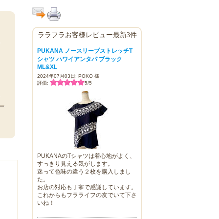
ララフラお客様レビュー最新3件
ヤ
PUKANA ノースリーブストレッチT
シャツ ハワイアンタパ ブラック
ML&XL
2024年07月03日: POKO 様
評価:
5
/
5
え
ー
PUKANAのTシャツは着心地がよく、
すっきり見える気がします。
迷って色味の違う２枚を購入しまし
た。
お店の対応も丁寧で感謝しています。
これからもフラライフの友でいて下さ
いね！