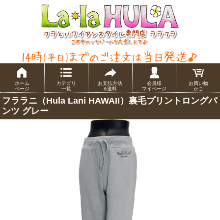
ホーム
カテゴリ
お支払方法
会員様
お買い物
ページ
一覧
&送料
マイページ
かご
フララニ（Hula Lani HAWAII）裏毛プリントロングパ
ンツ グレー