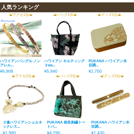
人気ランキング
アクセ1位
バッグ1位
グッズ1位
ハワイアンバングル ノン
ハワイアン キルティング
PUKANA ハワイアン木
アレル...
３wa...
目調...
¥6,908
¥5,940
¥2,750
アクセ2位
バッグ2位
グッズ2位
３連ハワイアンシェルネ
PUKANA 相良刺繍トー
PUKANA ハワイアン木
ックレス...
トバ...
目調...
¥1,980
¥4,290
¥1,430