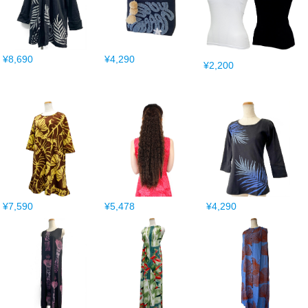
¥8,690
¥4,290
¥2,200
¥7,590
¥5,478
¥4,290