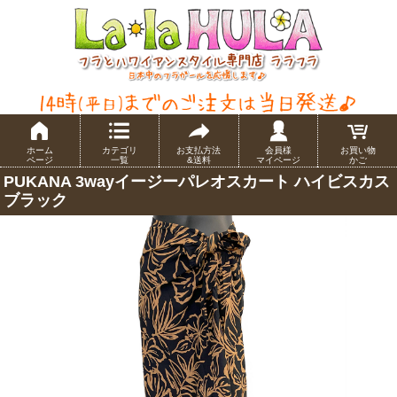
ホーム
カテゴリ
お支払方法
会員様
お買い物
ページ
一覧
&送料
マイページ
かご
PUKANA 3wayイージーパレオスカート ハイビスカス
ブラック