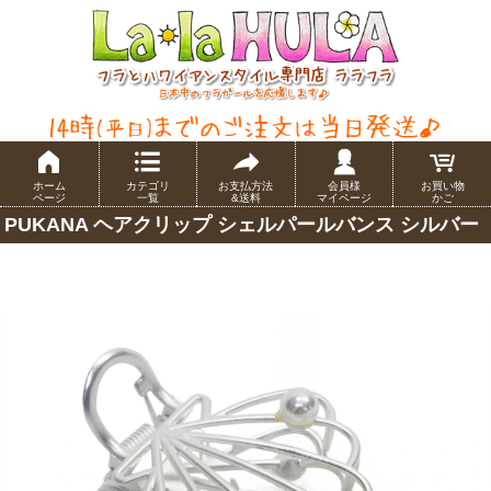
ホーム
カテゴリ
お支払方法
会員様
お買い物
ページ
一覧
&送料
マイページ
かご
PUKANA ヘアクリップ シェルパールバンス シルバー