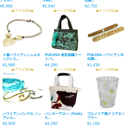
アレル...
３wa...
目調...
¥6,908
¥5,940
¥2,750
アクセ2位
バッグ2位
グッズ2位
３連ハワイアンシェルネ
PUKANA 相良刺繍トー
PUKANA ハワイアン木
ックレス...
トバ...
目調...
¥1,980
¥4,290
¥1,430
アクセ3位
バッグ2位
グッズ3位
ハワイアンバングル ノン
パンキーアロハ（Punky
プルメリア柄クリアタン
アレル...
A...
ブラー
¥6,908
¥4,290
¥1,100