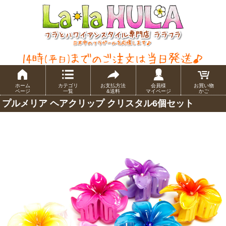
ホーム
カテゴリ
お支払方法
会員様
お買い物
ページ
一覧
&送料
マイページ
かご
プルメリア ヘアクリップ クリスタル6個セット