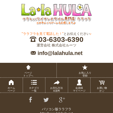
"ララフラを見て電話した！"
とお伝えください
♪
03-6303-6390
運営会社 株式会社ルーツ
info@lalahula.net
ページ
お気に入り
トップへ
登録
ホーム
カテゴリ
お支払方法
会員様
お買い物
ページ
一覧
&送料
マイページ
かご
パソコン版ララフラ