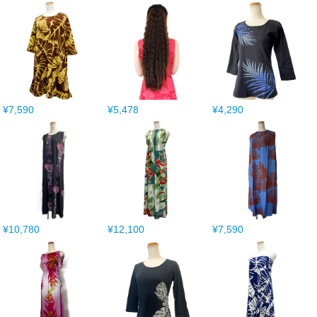
¥7,590
¥5,478
¥4,290
¥10,780
¥12,100
¥7,590