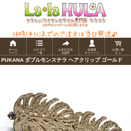
ホーム
カテゴリ
お支払方法
会員様
お買い物
ページ
一覧
&送料
マイページ
かご
PUKANA ダブルモンステラ ヘアクリップ ゴールド