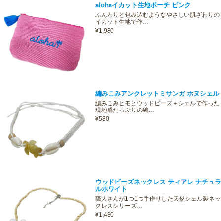
alohaイカット生地ポーチ ピンク
ふんわりと包み込むようなやさしい肌ざわりの
イカット生地で作…
¥1,980
編みこみアンクレットミサンガ ホヌシェル
編みこみヒモとウッドビーズ＋シェルで作った
現地感たっぷりの編…
¥580
ウッドビーズネックレス ティアレ ナチュラ
ルホワイト
職人さんが1つ1つ手作りした天然シェル製ネッ
クレスシリーズ…
¥1,480