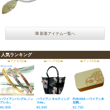
新着アイテム一覧へ
人気ランキング
アクセ1位
バッグ1位
グッズ1位
ハワイアンバングル ノン
ハワイアン キルティング
PUKANA ハワイアン木
アレル...
３wa...
目調...
¥6,908
¥5,940
¥2,750