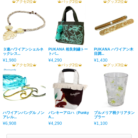
アクセ2位
バッグ2位
グッズ2位
３連ハワイアンシェルネ
PUKANA 相良刺繍トー
PUKANA ハワイアン木
ックレス...
トバ...
目調...
¥1,980
¥4,290
¥1,430
アクセ3位
バッグ2位
グッズ3位
ハワイアンバングル ノン
パンキーアロハ（Punky
プルメリア柄クリアタン
アレル...
A...
ブラー
¥6,908
¥4,290
¥1,100