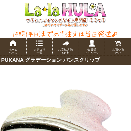
ホーム
カテゴリ
お支払方法
会員様
お買い物
ページ
一覧
&送料
マイページ
かご
PUKANA グラデーション バンスクリップ