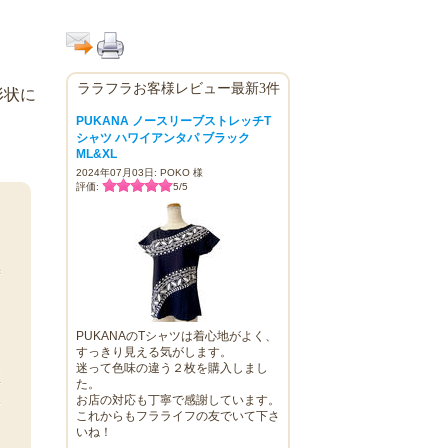
ララフラお客様レビュー最新3件
形状に
PUKANA ノースリーブストレッチT
シャツ ハワイアンタパ ブラック
ML&XL
2024年07月03日: POKO 様
評価:
5
/
5
自
ず
え
PUKANAのTシャツは着心地がよく、
すっきり見える気がします。
迷って色味の違う２枚を購入しまし
屋
た。
お店の対応も丁寧で感謝しています。
分
これからもフラライフの友でいて下さ
いね！