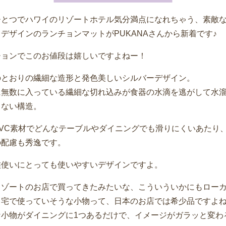
ひとつでハワイのリゾートホテル気分満点になれちゃう、素敵
デザインのランチョンマットがPUKANAさんから新着です♪
チョンでこのお値段は嬉しいですよねー！
のとおりの繊細な造形と発色美しいシルバーデザイン。
に無数に入っている繊細な切れ込みが食器の水滴を逃がして水
らない構造。
PVC素材でどんなテーブルやダイニングでも滑りにくいあたり
の配慮も秀逸です。
族使いにとっても使いやすいデザインですよ。
リゾートのお店で買ってきたみたいな、こういういかにもロー
自宅で使っていそうな小物って、日本のお店では希少品ですよ
な小物がダイニングに1つあるだけで、イメージがガラッと変わ