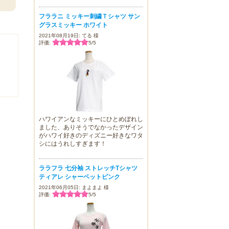
フララニ ミッキー刺繍Ｔシャツ サン
グラスミッキー ホワイト
2021年08月19日: てる 様
評価:
5
/
5
ハワイアンなミッキーにひとめぼれし
ました、ありそうでなかったデザイン
がハワイ好きのディズニー好きなワタ
シにはうれしすぎます！
ララフラ 七分袖 ストレッチTシャツ
ティアレ シャーベットピンク
2021年06月05日: まよまよ 様
評価:
5
/
5