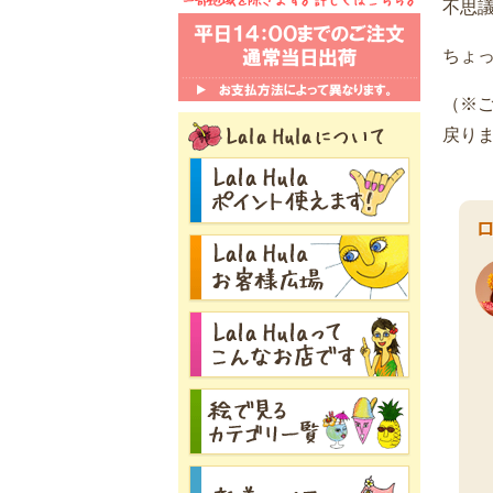
不思
ちょ
（※
戻り