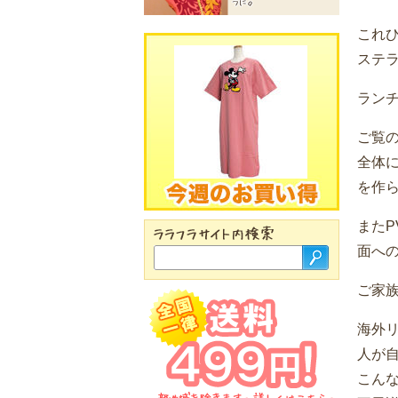
これ
ステラ
ラン
ご覧
全体
を作
また
面へ
ご家
海外
人が
こん