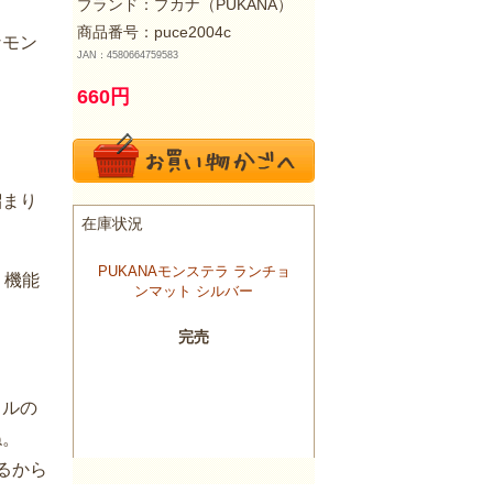
ブランド：
プカナ（PUKANA）
商品番号：puce2004c
なモン
JAN：4580664759583
660
円
溜まり
、機能
カルの
ね。
るから