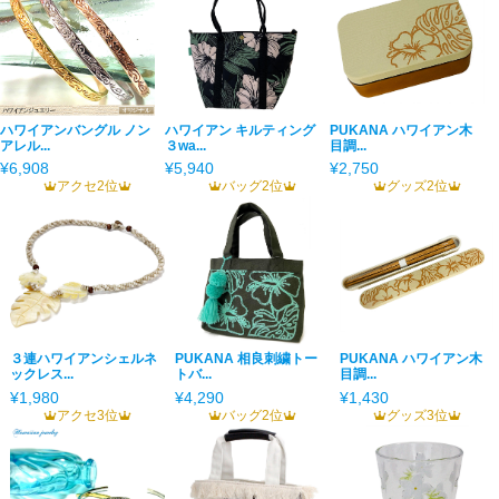
ハワイアンバングル ノン
ハワイアン キルティング
PUKANA ハワイアン木
アレル...
３wa...
目調...
¥6,908
¥5,940
¥2,750
アクセ2位
バッグ2位
グッズ2位
３連ハワイアンシェルネ
PUKANA 相良刺繍トー
PUKANA ハワイアン木
ックレス...
トバ...
目調...
¥1,980
¥4,290
¥1,430
アクセ3位
バッグ2位
グッズ3位