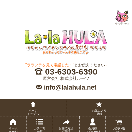
"ララフラを見て電話した！"
とお伝えください
♪
03-6303-6390
運営会社 株式会社ルーツ
info@lalahula.net
ページ
お気に入り
トップへ
登録
ホーム
カテゴリ
お支払方法
会員様
お買い物
ページ
一覧
&送料
マイページ
かご