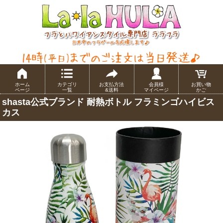
ホーム
カテゴリ
お支払方法
会員様
お買い物
ページ
一覧
&送料
マイページ
かご
shasta公式ブランド 耐熱ボトル フラミンゴハイビス
カス