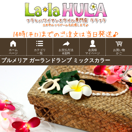
ホーム
カテゴリ
お支払方法
会員様
お買い物
ページ
一覧
&送料
マイページ
かご
プルメリア ガーランドランプ ミックスカラー