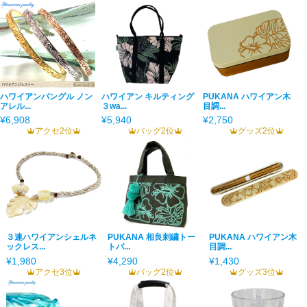
ハワイアンバングル ノン
ハワイアン キルティング
PUKANA ハワイアン木
アレル...
３wa...
目調...
¥6,908
¥5,940
¥2,750
アクセ2位
バッグ2位
グッズ2位
３連ハワイアンシェルネ
PUKANA 相良刺繍トー
PUKANA ハワイアン木
ックレス...
トバ...
目調...
¥1,980
¥4,290
¥1,430
アクセ3位
バッグ2位
グッズ3位