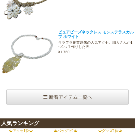
ピュアビーズネックレス モンステラスカル
プ ホワイト
ララフラ創業以来の人気アクセ、職人さんが1
つ1つ手作りした天…
¥1,760
新着アイテム一覧へ
人気ランキング
アクセ1位
バッグ1位
グッズ1位