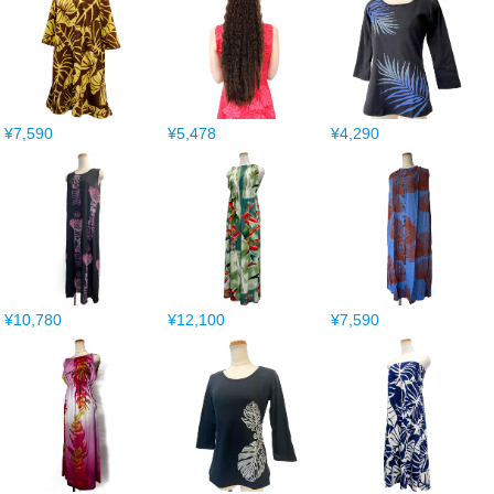
¥7,590
¥5,478
¥4,290
¥10,780
¥12,100
¥7,590