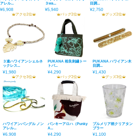
アレル...
３wa...
目調...
¥6,908
¥5,940
¥2,750
アクセ2位
バッグ2位
グッズ2位
３連ハワイアンシェルネ
PUKANA 相良刺繍トー
PUKANA ハワイアン木
ックレス...
トバ...
目調...
¥1,980
¥4,290
¥1,430
アクセ3位
バッグ2位
グッズ3位
ハワイアンバングル ノン
パンキーアロハ（Punky
プルメリア柄クリアタン
アレル...
A...
ブラー
¥6,908
¥4,290
¥1,100