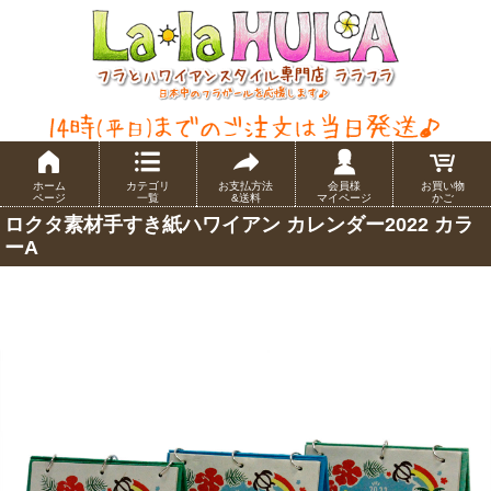
ホーム
カテゴリ
お支払方法
会員様
お買い物
ページ
一覧
&送料
マイページ
かご
ロクタ素材手すき紙ハワイアン カレンダー2022 カラ
ーA