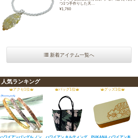
つ1つ手作りした天…
¥1,760
新着アイテム一覧へ
人気ランキング
アクセ1位
バッグ1位
グッズ1位
ハワイアンバングル ノン
ハワイアン キルティング
PUKANA ハワイアン木