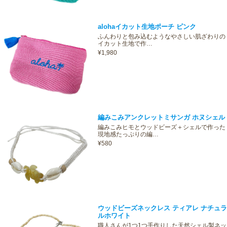
alohaイカット生地ポーチ ピンク
ふんわりと包み込むようなやさしい肌ざわりの
イカット生地で作…
¥1,980
編みこみアンクレットミサンガ ホヌシェル
編みこみヒモとウッドビーズ＋シェルで作った
現地感たっぷりの編…
¥580
ウッドビーズネックレス ティアレ ナチュラ
ルホワイト
職人さんが1つ1つ手作りした天然シェル製ネッ