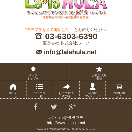
"ララフラを見て電話した！"
とお伝えください
♪
03-6303-6390
運営会社 株式会社ルーツ
info@lalahula.net
ページ
お気に入り
トップへ
登録
ホーム
カテゴリ
お支払方法
会員様
お買い物
ページ
一覧
&送料
マイページ
かご
パソコン版ララフラ
http://www.lalahula.net
Copyright © 2007-
2026 ROOTS Co.,LTD. All Rights Reserved.