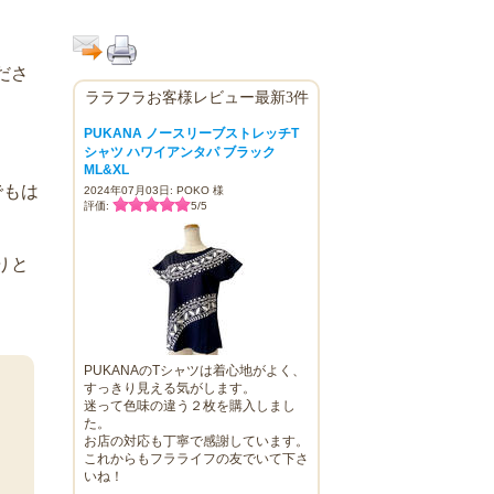
ださ
ララフラお客様レビュー最新3件
PUKANA ノースリーブストレッチT
シャツ ハワイアンタパ ブラック
ML&XL
でもは
2024年07月03日: POKO 様
評価:
5
/
5
りと
PUKANAのTシャツは着心地がよく、
すっきり見える気がします。
迷って色味の違う２枚を購入しまし
た。
ラ
お店の対応も丁寧で感謝しています。
これからもフラライフの友でいて下さ
いね！