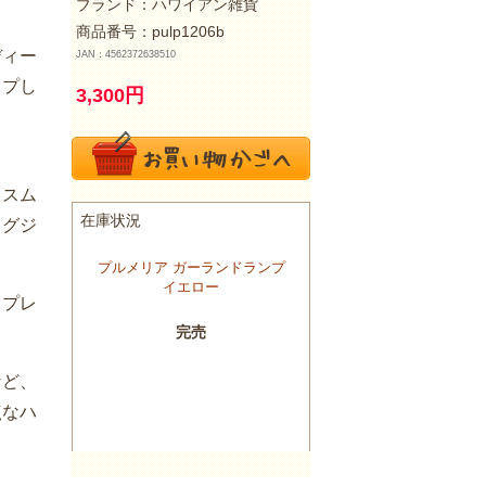
ブランド：
ハワイアン雑貨
商品番号：pulp1206b
ディー
JAN：4562372638510
ップし
3,300
円
クスム
ラグジ
スプレ
など、
点なハ