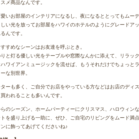
ススメ商品なんです。
可愛いお部屋のインテリアになるし、夜になるととってもムー
さしい光を放ってお部屋をハワイのホテルのようにグレードア
れるんです。
おすすめなシーンはお友達を呼ぶとき。
のりと灯る優しい光をテーブルや窓際なんかに添えて、リラッ
なハワイアンミュージックを流せば、もうそれだけでちょっと
リーな別世界。
ーターも多く、ご自分でお店をやっている方などはお店のディ
に買われることも多いんです。
からのシーズン、ホームパーティーにクリスマス、ハロウィン
ントを盛り上げる一助に、ぜひ、ご自宅のリビングをムード満
アンに飾ってあげてくださいね♪