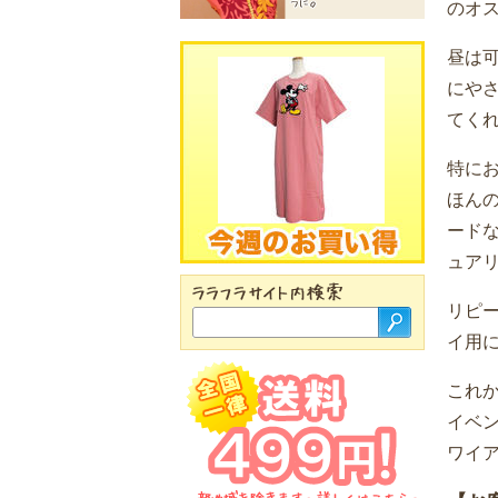
のオ
昼は
にや
てく
特に
ほん
ード
ュア
リピ
イ用
これ
イベ
ワイ