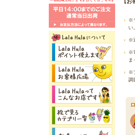
【お
※
い
※
※
ま
※
調