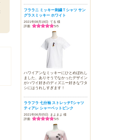
だ
フララニ ミッキー刺繍Ｔシャツ サン
が
グラスミッキー ホワイト
2021年08月19日: てる 様
評価:
5
/
5
ハワイアンなミッキーにひとめぼれし
ました、ありそうでなかったデザイン
がハワイ好きのディズニー好きなワタ
シにはうれしすぎます！
ララフラ 七分袖 ストレッチTシャツ
ティアレ シャーベットピンク
2021年06月05日: まよまよ 様
評価:
5
/
5