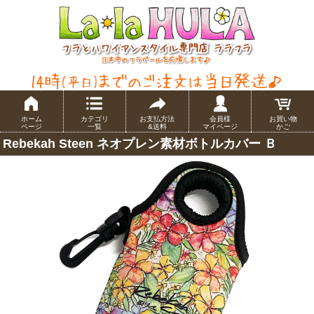
ホーム
カテゴリ
お支払方法
会員様
お買い物
ページ
一覧
&送料
マイページ
かご
Rebekah Steen ネオプレン素材ボトルカバー Ｂ