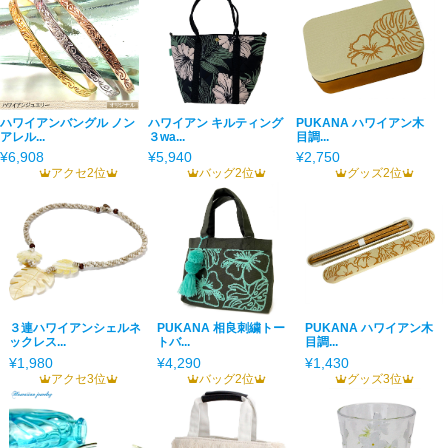
ハワイアンバングル ノン
ハワイアン キルティング
PUKANA ハワイアン木
アレル...
３wa...
目調...
¥6,908
¥5,940
¥2,750
アクセ2位
バッグ2位
グッズ2位
３連ハワイアンシェルネ
PUKANA 相良刺繍トー
PUKANA ハワイアン木
ックレス...
トバ...
目調...
¥1,980
¥4,290
¥1,430
アクセ3位
バッグ2位
グッズ3位