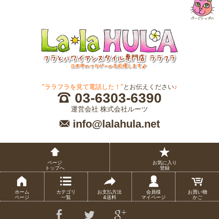
"ララフラを見て電話した！"
とお伝えください
♪
03-6303-6390
運営会社 株式会社ルーツ
info@lalahula.net
ページ
お気に入り
トップへ
登録
ホーム
カテゴリ
お支払方法
会員様
お買い物
ページ
一覧
&送料
マイページ
かご