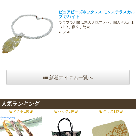
ピュアビーズネックレス モンステラスカル
プ ホワイト
ララフラ創業以来の人気アクセ、職人さんが1
つ1つ手作りした天…
¥1,760
新着アイテム一覧へ
人気ランキング
アクセ1位
バッグ1位
グッズ1位