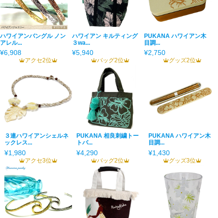
ハワイアンバングル ノン
ハワイアン キルティング
PUKANA ハワイアン木
アレル...
３wa...
目調...
¥6,908
¥5,940
¥2,750
アクセ2位
バッグ2位
グッズ2位
３連ハワイアンシェルネ
PUKANA 相良刺繍トー
PUKANA ハワイアン木
ックレス...
トバ...
目調...
¥1,980
¥4,290
¥1,430
アクセ3位
バッグ2位
グッズ3位