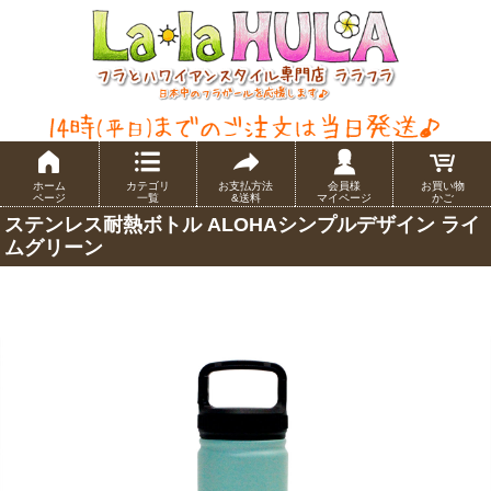
ホーム
カテゴリ
お支払方法
会員様
お買い物
ページ
一覧
&送料
マイページ
かご
ステンレス耐熱ボトル ALOHAシンプルデザイン ライ
ムグリーン