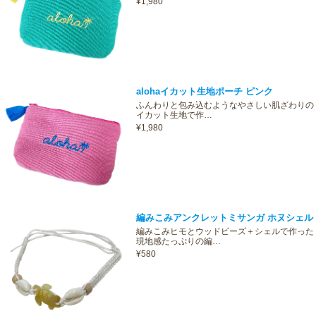
¥1,980
alohaイカット生地ポーチ ピンク
ふんわりと包み込むようなやさしい肌ざわりの
イカット生地で作…
¥1,980
編みこみアンクレットミサンガ ホヌシェル
編みこみヒモとウッドビーズ＋シェルで作った
現地感たっぷりの編…
¥580